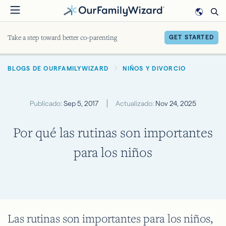
Pasar
al
contenido
Take a step toward better co-parenting
GET STARTED
principal
BREADCRUMB
BLOGS DE OURFAMILYWIZARD
NIÑOS Y DIVORCIO
Publicado:
Sep 5, 2017
Actualizado:
Nov 24, 2025
Por qué las rutinas son importantes
para los niños
Las rutinas son importantes para los niños,