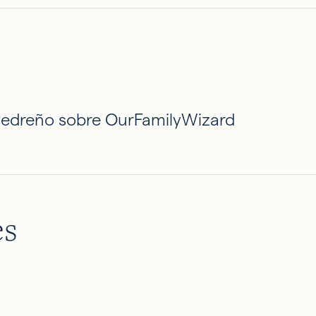
 Pedreño sobre OurFamilyWizard
es