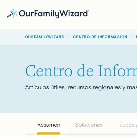
Pasar
al
contenido
BREADCRUMB
principal
OURFAMILYWIZARD
CENTRO DE INFORMACIÓN
Centro de Info
Artículos útiles, recursos regionales y má
Resumen
Soluciones
Trucos 