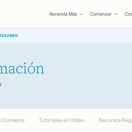
Aprenda Más
Comenzar
Co
RESUMEN
rmación
s
y Consejos
Tutoriales en Vídeo
Recursos Reg